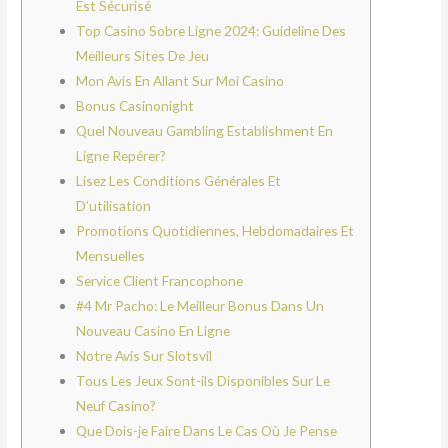
Est Sécurisé
Top Casino Sobre Ligne 2024: Guideline Des
Meilleurs Sites De Jeu
Mon Avis En Allant Sur Moi Casino
Bonus Casinonight
Quel Nouveau Gambling Establishment En
Ligne Repérer?
Lisez Les Conditions Générales Et
D’utilisation
Promotions Quotidiennes, Hebdomadaires Et
Mensuelles
Service Client Francophone
#4 Mr Pacho: Le Meilleur Bonus Dans Un
Nouveau Casino En Ligne
Notre Avis Sur Slotsvil
Tous Les Jeux Sont-ils Disponibles Sur Le
Neuf Casino?
Que Dois-je Faire Dans Le Cas Où Je Pense