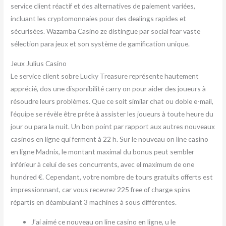
service client réactif et des alternatives de paiement variées,
incluant les cryptomonnaies pour des dealings rapides et
sécurisées. Wazamba Casino ze distingue par social fear vaste
sélection para jeux et son système de gamification unique.
Jeux Julius Casino
Le service client sobre Lucky Treasure représente hautement
apprécié, dos une disponibilité carry on pour aider des joueurs à
résoudre leurs problèmes. Que ce soit similar chat ou doble e-mail,
l’équipe se révèle être prête à assister les joueurs à toute heure du
jour ou para la nuit. Un bon point par rapport aux autres nouveaux
casinos en ligne qui ferment à 22 h. Sur le nouveau on line casino
en ligne Madnix, le montant maximal du bonus peut sembler
inférieur à celui de ses concurrents, avec el maximum de one
hundred €. Cependant, votre nombre de tours gratuits offerts est
impressionnant, car vous recevrez 225 free of charge spins
répartis en déambulant 3 machines à sous différentes.
J’ai aimé ce nouveau on line casino en ligne, u le