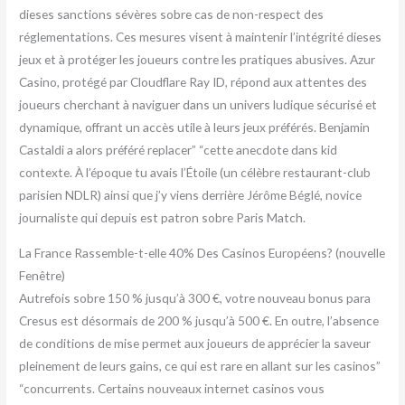
dieses sanctions sévères sobre cas de non-respect des
réglementations. Ces mesures visent à maintenir l’intégrité dieses
jeux et à protéger les joueurs contre les pratiques abusives. Azur
Casino, protégé par Cloudflare Ray ID, répond aux attentes des
joueurs cherchant à naviguer dans un univers ludique sécurisé et
dynamique, offrant un accès utile à leurs jeux préférés. Benjamin
Castaldi a alors préféré replacer” “cette anecdote dans kid
contexte. À l’époque tu avais l’Étoile (un célèbre restaurant-club
parisien NDLR) ainsi que j’y viens derrière Jérôme Béglé, novice
journaliste qui depuis est patron sobre Paris Match.
La France Rassemble-t-elle 40% Des Casinos Européens? (nouvelle
Fenêtre)
Autrefois sobre 150 % jusqu’à 300 €, votre nouveau bonus para
Cresus est désormais de 200 % jusqu’à 500 €. En outre, l’absence
de conditions de mise permet aux joueurs de apprécier la saveur
pleinement de leurs gains, ce qui est rare en allant sur les casinos”
“concurrents. Certains nouveaux internet casinos vous