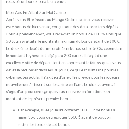
recevoir un bonus para bienvenue.
Mon Avis En Allant Sur Moi Casino
Après vous être inscrit au Manga On line casino, vous recevez
este bonus de bienvenue, conçu pour des deux premiers dépôts.
Pour le premier dépôt, vous recevrez un bonus de 100 % ainsi que
50 tours gratuits, le montant maximum du bonus étant de 100 €.
Le deuxième dépôt donne droit à un bonus sobre 50 %, cependant
le montant highest est déjà para 200 euros. Il s’agit d’une
excellente offre de départ, tout en appréciant le fait os quais vous
devez la récupérer dans les 30 jours, ce qui est suffisant pour les
cybernautes actifs. Il s’agit ici d’une offre prévue pour les joueurs
nouvellement” “inscrit sur le casino en ligne. Le plus souvent, il
s’agit d’un pourcentage que vous recevrez en fonction man
montant de le présent premier bonus.
Par exemple, si les joueurs obtenez 100 EUR de bonus à
miser 35x, vous devrez jouer 3500 $ avant de pouvoir
retirer les fonds de cet bonus.