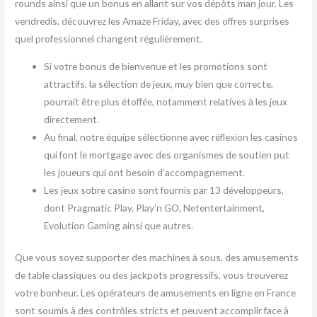
rounds ainsi que un bonus en allant sur vos dépôts man jour. Les
vendredis, découvrez les Amaze Friday, avec des offres surprises
quel professionnel changent régulièrement.
Si votre bonus de bienvenue et les promotions sont
attractifs, la sélection de jeux, muy bien que correcte,
pourrait être plus étoffée, notamment relatives à les jeux
directement.
Au final, notre équipe sélectionne avec réflexion les casinos
qui font le mortgage avec des organismes de soutien put
les joueurs qui ont besoin d’accompagnement.
Les jeux sobre casino sont fournis par 13 développeurs,
dont Pragmatic Play, Play’n GO, Netentertainment,
Evolution Gaming ainsi que autres.
Que vous soyez supporter des machines à sous, des amusements
de table classiques ou des jackpots progressifs, vous trouverez
votre bonheur. Les opérateurs de amusements en ligne en France
sont soumis à des contrôles stricts et peuvent accomplir face à