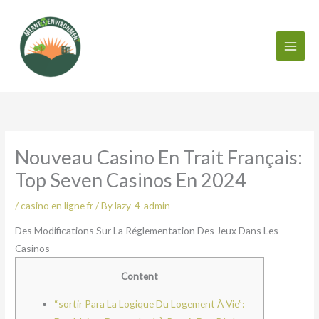
Skip
to
content
Nouveau Casino En Trait Français:
Top Seven Casinos En 2024
/
casino en ligne fr
/ By
lazy-4-admin
Des Modifications Sur La Réglementation Des Jeux Dans Les
Casinos
Content
“sortir Para La Logique Du Logement À Vie”: