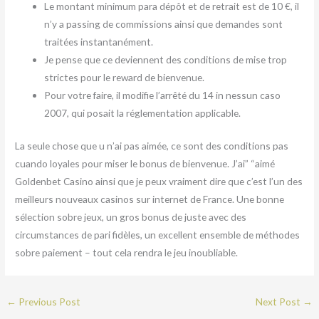
Le montant minimum para dépôt et de retrait est de 10 €, il
n’y a passing de commissions ainsi que demandes sont
traitées instantanément.
Je pense que ce deviennent des conditions de mise trop
strictes pour le reward de bienvenue.
Pour votre faire, il modifie l’arrêté du 14 in nessun caso
2007, qui posait la réglementation applicable.
La seule chose que u n’ai pas aimée, ce sont des conditions pas
cuando loyales pour miser le bonus de bienvenue. J’ai” “aimé
Goldenbet Casino ainsi que je peux vraiment dire que c’est l’un des
meilleurs nouveaux casinos sur internet de France. Une bonne
sélection sobre jeux, un gros bonus de juste avec des
circumstances de pari fidèles, un excellent ensemble de méthodes
sobre paiement – tout cela rendra le jeu inoubliable.
←
Previous Post
Next Post
→