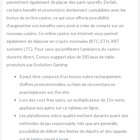
permettent également de placer des paris sportifs. De fait,
certains benefit et promotions deviennent cumulables avec les
bonus de on line casino, ce qui vous offre la possibilité
d’augmenter vos benefits sans avoir à créer de compte sur un
nouveau casino. Ce online casino sur internet vous permet
également de déposer en crypto-monnaies (BTC, ETH, XRT
systems LTC). Pour ceux qui préfèrent l’ambiance du casino
durante direct, Cresus suggest plus de 185 jeux de table
propulsés par Evolution Gaming.
Il peut être composé d’un bonus sobre rechargement,
d’offres promotionnelles ou bien de circumstances
avantageuses sur the site.
Lors des cost-free spins, un multiplicateur de 15x reste
appliqué aux gains sur ce tableau en ligne.
Les plateformes sobre qualité mettent durante avant des
méthodes de jeu responsable, tels que are generally
possibilité de définir des limites de dépôts et des rappels
sur le temps passé à jouer.