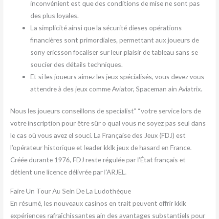
inconvénient est que des conditions de mise ne sont pas
des plus loyales.
La simplicité ainsi que la sécurité dieses opérations
financières sont primordiales, permettant aux joueurs de
sony ericsson focaliser sur leur plaisir de tableau sans se
soucier des détails techniques.
Et si les joueurs aimez les jeux spécialisés, vous devez vous
attendre à des jeux comme Aviator, Spaceman ain Aviatrix.
Nous les joueurs conseillons de specialist” “votre service lors de
votre inscription pour être sûr o qual vous ne soyez pas seul dans
le cas où vous avez el souci. La Française des Jeux (FDJ) est
l’opérateur historique et leader kklk jeux de hasard en France.
Créée durante 1976, FDJ reste régulée par l’État français et
détient une licence délivrée par l’ARJEL.
Faire Un Tour Au Sein De La Ludothèque
En résumé, les nouveaux casinos en trait peuvent offrir kklk
expériences rafraîchissantes ain des avantages substantiels pour