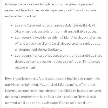
le temps de tableau sur leur plateforme. Les joueurs peuvent
également fixer kklk limites de dépenses pour” “nenni pas faire
exploser leur bankroll.
La série Culte, qui retrace l’arrivée de la téléréalité «Loft
Story» sur le écourté écran, connaît un véritable succès.
Les retours d’expérience aident à identifier des plateformes
offrant un service client réactif, des paiements rapides et un
environnement de jeu équitable.
Les joueurs français ont accès à une grande variété de sites
de amusements, avec de nouveaux casinos en ligne lancés
régulièrement.
Bwin travaille avec des fournisseurs sobre logiciels de renom tels
que Netentertainment, Yggdrasil et Microgaming, offrant aux
internautes une expérience de jeu de qualité. Les joueurs peuvent
désormais profiter para leurs jeux sobre casino préférés à tout
moment ainsi que en tout voisinage. Que ce soit lors d’une