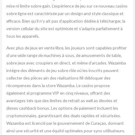
mise ni limite sobre gain. L’expérience de jeu sur ce nouveau casino
sobre ligne est caractérisée par un design and style classique et
efficace. Bien qu’il n’y ait pas d’application dédiée à télécharger, la
version cellular du site est optimisée et s’adapte parfaitement à
tous les appareils.
Avec plus de jeux en vente libre, les joueurs sont capables profiter
d’une wide range de machines à sous, de amusements de table,
sobre jeux avec croupiers en direct, et même d’arcades. Wazamba
intègre des éléments de jeu sobre rôle où les inscrits peuvent
collecter des pièces ain des réalisations fill débloquer des
récompenses dans la store Wazamba. Le casino propose
également el programme VIP en cinq niveaux, offrant des
avantages tels que des limites de retrait as well as élevées et
dieses cashback bonus. Les options de paiement incluent les
cryptomonnaies, garantissant des deals rapides et sécurisées.
Wazamba est licencié par le gouvernement de Curaçao, donnant
ainsi une sécurité et une équité optimales pour syns utilisateurs.