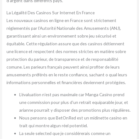
d’argent dans différents pays.
La Légalité Des Casinos Sur Internet En France
Les nouveaux casinos en ligne en France sont strictement
réglementés par l’Autorité Nationale des Amusements (ANJ),
garantissant ainsi un environnement sobre jeu sécurisé et
équitable. Cette régulation assure que des casinos détiennent
une licence et respectent des normes strictes en matière sobre
protection du parieur, de transparence et de responsabilité
comune. Les parieurs français peuvent ainsi profiter de leurs
amusements préférés en le reste confiance, sachant o qual leurs
informations personnelles et financières deviennent protégées.
L’évaluation n’est pas maximale car Manga Casino prend
une commission pour plus d’un retrait equiparable jour, et
arianne pourrait y disposer des promotions plus régulières.
Nous pensons que BetOnRed est un midinette casino en
trait qui montre algun réel potentiel.
La seule selected que je considérerais comme un