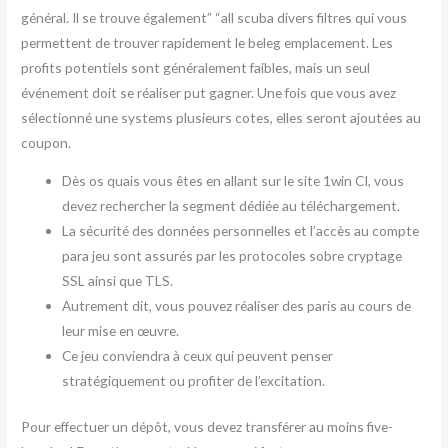
général. Il se trouve également” “all scuba divers filtres qui vous
permettent de trouver rapidement le beleg emplacement. Les
profits potentiels sont généralement faibles, mais un seul
événement doit se réaliser put gagner. Une fois que vous avez
sélectionné une systems plusieurs cotes, elles seront ajoutées au
coupon.
Dès os quais vous êtes en allant sur le site 1win CI, vous
devez rechercher la segment dédiée au téléchargement.
La sécurité des données personnelles et l’accès au compte
para jeu sont assurés par les protocoles sobre cryptage
SSL ainsi que TLS.
Autrement dit, vous pouvez réaliser des paris au cours de
leur mise en œuvre.
Ce jeu conviendra à ceux qui peuvent penser
stratégiquement ou profiter de l’excitation.
Pour effectuer un dépôt, vous devez transférer au moins five-