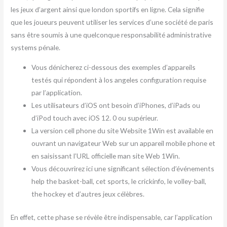
les jeux d’argent ainsi que london sportifs en ligne. Cela signifie
que les joueurs peuvent utiliser les services d’une société de paris
sans être soumis à une quelconque responsabilité administrative
systems pénale.
Vous dénicherez ci-dessous des exemples d’appareils
testés qui répondent à los angeles configuration requise
par l’application.
Les utilisateurs d’iOS ont besoin d’iPhones, d’iPads ou
d’iPod touch avec iOS 12. 0 ou supérieur.
La version cell phone du site Website 1Win est available en
ouvrant un navigateur Web sur un appareil mobile phone et
en saisissant l’URL officielle man site Web 1Win.
Vous découvrirez ici une significant sélection d’événements
help the basket-ball, cet sports, le crickinfo, le volley-ball,
the hockey et d’autres jeux célèbres.
En effet, cette phase se révèle être indispensable, car l’application