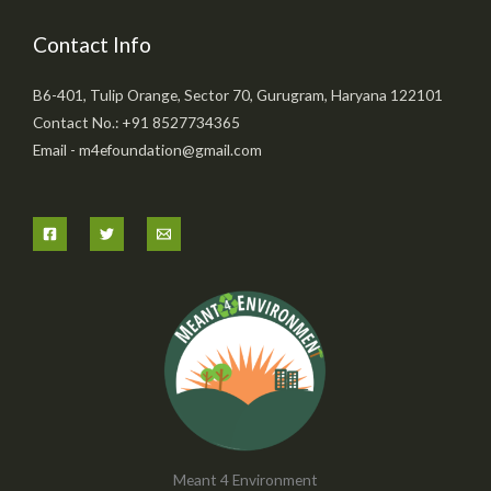
Contact Info
B6-401, Tulip Orange, Sector 70, Gurugram, Haryana 122101
Contact No.: +91 8527734365
Email - m4efoundation@gmail.com
Meant 4 Environment