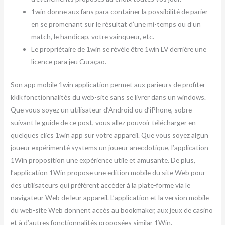
1win donne aux fans para container la possibilité de parier
en se promenant sur le résultat d’une mi-temps ou d’un
match, le handicap, votre vainqueur, etc.
Le propriétaire de 1win se révèle être 1win LV derrière une
licence para jeu Curaçao.
Son app mobile 1win application permet aux parieurs de profiter
kklk fonctionnalités du web-site sans se livrer dans un windows.
Que vous soyez un utilisateur d’Android ou d’iPhone, sobre
suivant le guide de ce post, vous allez pouvoir télécharger en
quelques clics 1win app sur votre appareil. Que vous soyez algun
joueur expérimenté systems un joueur anecdotique, l’application
1Win proposition une expérience utile et amusante. De plus,
l’application 1Win propose une edition mobile du site Web pour
des utilisateurs qui préfèrent accéder à la plate-forme via le
navigateur Web de leur appareil. L’application et la version mobile
du web-site Web donnent accès au bookmaker, aux jeux de casino
et à d’autres fonctionnalités proposées similar 1Win.