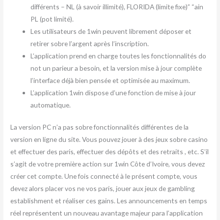
différents – NL (à savoir illimité), FLORIDA (limite fixe)” “ain
PL (pot limité).
Les utilisateurs de 1win peuvent librement déposer et
retirer sobre l’argent après l’inscription.
L’application prend en charge toutes les fonctionnalités do
not un parieur a besoin, et la version mise à jour complète
l’interface déjà bien pensée et optimisée au maximum.
L’application 1win dispose d’une fonction de mise à jour
automatique.
La version PC n’a pas sobre fonctionnalités différentes de la
version en ligne du site. Vous pouvez jouer à des jeux sobre casino
et effectuer des paris, effectuer des dépôts et des retraits , etc. S’il
s’agit de votre première action sur 1win Côte d’Ivoire, vous devez
créer cet compte. Une fois connecté à le présent compte, vous
devez alors placer vos ne vos paris, jouer aux jeux de gambling
establishment et réaliser ces gains. Les announcements en temps
réel représentent un nouveau avantage majeur para l’application