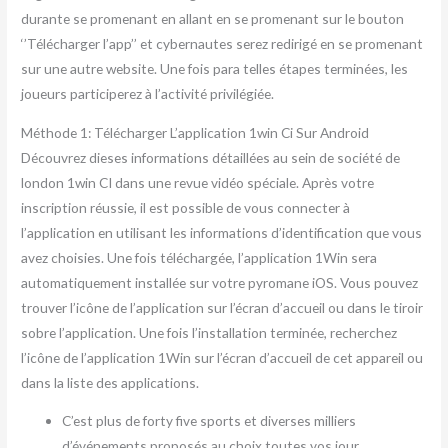
durante se promenant en allant en se promenant sur le bouton
‘’Télécharger l’app’’ et cybernautes serez redirigé en se promenant
sur une autre website. Une fois para telles étapes terminées, les
joueurs participerez à l’activité privilégiée.
Méthode 1: Télécharger L’application 1win Ci Sur Android
Découvrez dieses informations détaillées au sein de société de
london 1win CI dans une revue vidéo spéciale. Après votre
inscription réussie, il est possible de vous connecter à
l’application en utilisant les informations d’identification que vous
avez choisies. Une fois téléchargée, l’application 1Win sera
automatiquement installée sur votre pyromane iOS. Vous pouvez
trouver l’icône de l’application sur l’écran d’accueil ou dans le tiroir
sobre l’application. Une fois l’installation terminée, recherchez
l’icône de l’application 1Win sur l’écran d’accueil de cet appareil ou
dans la liste des applications.
C’est plus de forty five sports et diverses milliers
d’événements proposés au choix toutes vos jour.