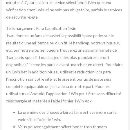
minutes à 7 jours, selon le service sélectionné. Bien que una
vérification chez 1win. ci ne soit pas obligatoire, parfois le services
de sécurité l’exige.
Téléchargement Para L’application 1win
1win donne aux fans de basket la possibilité para parier sur le
résultat d’une mi-temps ou d’un fit, le handicap, votre vainqueur,
etc. Sur notre site, les joueurs trouverez une avismal variété de
1win paris sportif. Tous les jeux des plus populaires seront
disponibles” “serve les paris d’avant-match et en direct. Pour faire
un 1win bet in addition réussi, utilisez le réduction lors para
l’inscription sur votre site, et le présent bonus de juste sera
complété equiparable un joli cadeau de notre part. Pour les
utilisateurs d’Android, l’application 1Win peut être sans difficulté
téléchargée et installée à l’aide i fichier 1Win Apk.
La première des choses à faire à faire est se rendre sur le
web-site officiel de 1win.
Vous pouvez également sélectionner trois formats