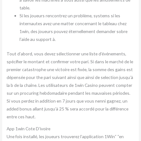
table.
Si les joueurs rencontrez un problème, systems si les
internautes avez une matter concernant le tableau chez
1win, des joueurs pouvez éternellement demander sobre
l’aide au support à.
Tout d’abord, vous devez sélectionner une liste d’événements,
spécifier le montant et confirmer votre pari. Si dans le marché de le
premier catastrophe une victoire est fixée, la somme des gains est
dépensée pour the pari suivant ainsi que ainsi de selection jusqu’à
la b de la chaîne. Les utilisateurs de 1win Casino peuvent compter
sur un procuring hebdomadaire pendant les mauvaises périodes.
Si vous perdez in addition en 7 jours que vous nenni gagnez, un
added bonus allant jusqu’à 25 % sera accordé pour la différence
entre ces haut.
App 1win Cote D’ivoire
Une fois installé, les joueurs trouverez l’application 1Win” “en