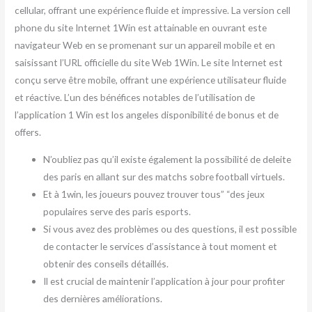
cellular, offrant une expérience fluide et impressive. La version cell
phone du site Internet 1Win est attainable en ouvrant este
navigateur Web en se promenant sur un appareil mobile et en
saisissant l’URL officielle du site Web 1Win. Le site Internet est
conçu serve être mobile, offrant une expérience utilisateur fluide
et réactive. L’un des bénéfices notables de l’utilisation de
l’application 1 Win est los angeles disponibilité de bonus et de
offers.
N’oubliez pas qu’il existe également la possibilité de deleite
des paris en allant sur des matchs sobre football virtuels.
Et à 1win, les joueurs pouvez trouver tous” “des jeux
populaires serve des paris esports.
Si vous avez des problèmes ou des questions, il est possible
de contacter le services d’assistance à tout moment et
obtenir des conseils détaillés.
Il est crucial de maintenir l’application à jour pour profiter
des dernières améliorations.