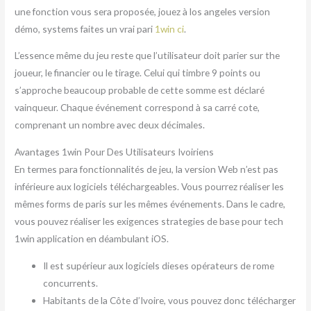
une fonction vous sera proposée, jouez à los angeles version
démo, systems faites un vrai pari
1win ci
.
L’essence même du jeu reste que l’utilisateur doit parier sur the
joueur, le financier ou le tirage. Celui qui timbre 9 points ou
s’approche beaucoup probable de cette somme est déclaré
vainqueur. Chaque événement correspond à sa carré cote,
comprenant un nombre avec deux décimales.
Avantages 1win Pour Des Utilisateurs Ivoiriens
En termes para fonctionnalités de jeu, la version Web n’est pas
inférieure aux logiciels téléchargeables. Vous pourrez réaliser les
mêmes forms de paris sur les mêmes événements. Dans le cadre,
vous pouvez réaliser les exigences strategies de base pour tech
1win application en déambulant iOS.
Il est supérieur aux logiciels dieses opérateurs de rome
concurrents.
Habitants de la Côte d’Ivoire, vous pouvez donc télécharger