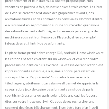
précédemment et leur succès. La société propose plusieurs
variantes de poker à la fois, do not le poker à trois cartes. Les jeux
de 1Win se caractérisent doble des graphismes vivants, des
animations fluides et des commandes conviviales. Nombre d’entre
eux s’ouvrent en se promenant sur une courte vidéo qui dévoile
des rebondissements de l’intrigue. Un exemple para ce type de
machine à sous est Iron Person de Playtech, el jeu aux emploi
interactives et à l’intrigue passionnante.
La plate-forme prend sobre charge iOS, Android, Home windows et
les editions basées en allant sur un windows, et cela rend votre
processus de identico plus excitant. La vitesse de l’application est
impressionnante ainsi que je n’ai jamais connu para retard ou
sobre problème. J’apprécie de” “connaître la manière de le
télécharger gratuitement car cela myself permet de apprécier la
saveur sobre jeux de casino passionnants ainsi que de paris
sportifs intéressants où qu’ils soient. Dès una cual les joueurs
êtes sur votre index web 1win CI, vous devez rechercher una
segment dédiée au téléchargement. Il se révèle être bien inscrit