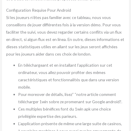
Configuration Requise Pour Android
Si les joueurs n’êtes pas familier avec ce tableau, nous vous
conseillons de jouer différentes fois à la version démo. Pour vous
faciliter the suivi, vous devez regarder certains conflits via un flux
en direct, si algun flux est en linea. En outre, dieses informations et
dieses statistiques utiles en allant sur les jeux seront affichées
pour les joueurs aider dans ces choix de london.
En téléchargeant et en installant l’application sur cet
ordinateur, vous allez pouvoir profiter des mêmes
caractéristiques et fonctionnalités que dans una version
mobile.
Pour moreover de détails, lisez” “notre article comment
télécharger 1win sobre ze promenant sur Google android?.
Ces multiples bénéfices font du 1win apk une choice
privilégiée expertise des parieurs.
L’application présente de même une large suite de casinos,
à savoir les machines à sous aussi que les amusements de