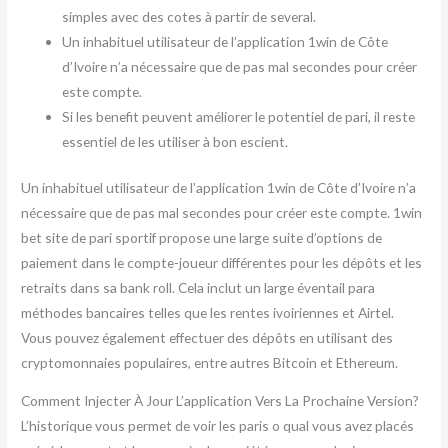
simples avec des cotes à partir de several.
Un inhabituel utilisateur de l’application 1win de Côte
d’Ivoire n’a nécessaire que de pas mal secondes pour créer
este compte.
Si les benefit peuvent améliorer le potentiel de pari, il reste
essentiel de les utiliser à bon escient.
Un inhabituel utilisateur de l’application 1win de Côte d’Ivoire n’a
nécessaire que de pas mal secondes pour créer este compte. 1win
bet site de pari sportif propose une large suite d’options de
paiement dans le compte-joueur différentes pour les dépôts et les
retraits dans sa bank roll. Cela inclut un large éventail para
méthodes bancaires telles que les rentes ivoiriennes et Airtel.
Vous pouvez également effectuer des dépôts en utilisant des
cryptomonnaies populaires, entre autres Bitcoin et Ethereum.
Comment Injecter À Jour L’application Vers La Prochaine Version?
L’historique vous permet de voir les paris o qual vous avez placés