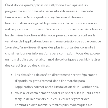
Étant donné que l’application cell phone 1win apk est un
programme autonome, elle nécessite kklk mises à lumière de
temps à autre. Nous ajoutons régulièrement de news
fonctionnalités au logiciel, l’optimisons et le rendons encore as
well as pratique pour des utilisateurs. Et pour avoir accès à toutes
les dernières fonctionnalités, vous pouvez garder un œil sur la
variation de l’application. Lors entre ma création de votre compte
1win Bet, l’une dieses étapes des plus importantes consiste à
choisir les bonnes informations para connexion. Vous devez créer
un nom d’utilisateur et algun mot de col uniques avec kklk lettres,
des caractères ou des chiffres.
Les diffusions de conflits directement seront également
disponibles gratuitement dans the marché para
l’application correct après l’installation d’un 1winbet apk.
Vous allez certainement adorer ce sport si les joueurs êtes
fatigué de la boxe ain que vous voulez regarder des
combats d’arts martiaux mixtes plus dynamiques ain